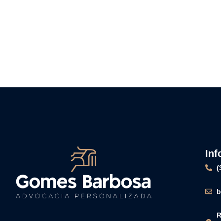
In
(
b
R