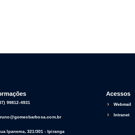
formações
Acessos
37) 99812-4931
Webmail
Intranet
runo@gomesbarbosa.com.br
ua Ipanema, 321/301 - Ipiranga